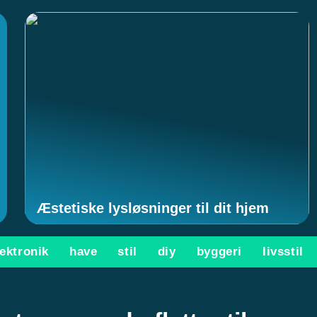
Æstetiske lysløsninger til dit hjem
lektronik
have
stil
diy
byggeri
livsstil