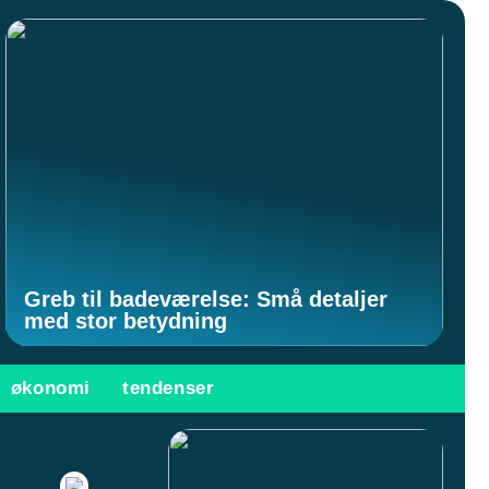
Greb til badeværelse: Små detaljer
med stor betydning
økonomi
tendenser