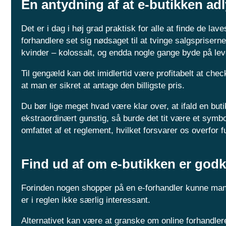
En antydning af at e-butikken ad
Det er i dag i høj grad praktisk for alle at finde de lav
forhandlere set sig nødsaget til at tvinge salgsprisern
kvinder – kolossalt, og endda nogle gange byde på lev
Til gengæld kan det imidlertid være profitabelt at check
at man er sikret at antage den billigste pris.
Du bør lige meget hvad være klar over, at ifald en but
ekstraordinært gunstig, så burde det tit være et symbo
omfattet af et reglement, hvilket forsvarer os overfor fu
Find ud af om e-butikken er god
Forinden nogen shopper på en e-forhandler kunne man f
er i reglen ikke særlig interessant.
Alternativet kan være at granske om online forhandler