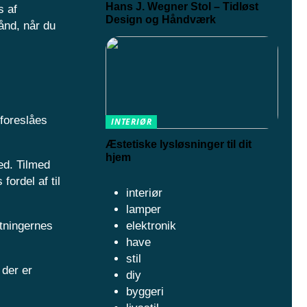
Hans J. Wegner Stol – Tidløst
s af
Design og Håndværk
ånd, når du
 foreslåes
INTERIØR
Æstetiske lysløsninger til dit
hjem
ed. Tilmed
fordel af til
interiør
lamper
elektronik
etningernes
have
stil
 der er
diy
byggeri