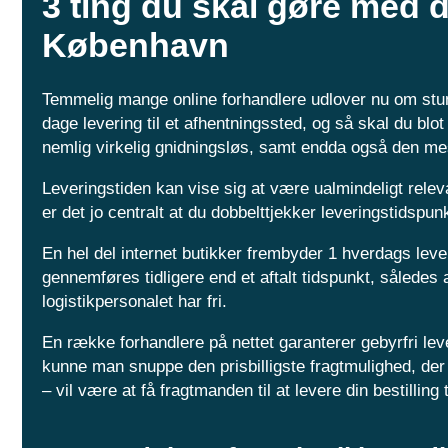
3 ting du skal gøre med d
København
Temmelig mange online forhandlere udlover nu om stund
dage levering til et afhentningssted, og så skal du blot
nemlig virkelig gnidningsløs, samt endda også den mes
Leveringstiden kan vise sig at være ualmindeligt relev
er det jo centralt at du dobbelttjekker leveringstidspun
En hel del internet butikker frembyder 1 hverdags leve
gennemføres tidligere end et aftalt tidspunkt, således 
logistikpersonalet har fri.
En række forhandlere på nettet garanterer gebyrfri leve
kunne man snuppe den prisbilligste fragtmulighed, de
– vil være at få fragtmanden til at levere din bestilling 