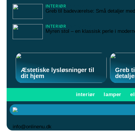
INTERIØR
05/01/2025
Greb til badeværelse: Små detaljer med
INTERIØR
06/12/2024
Myren stol – en klassisk perle i modern
Æstetiske lysløsninger til
Greb t
dit hjem
detalj
interiør
lamper
e
info@onlinenu.dk