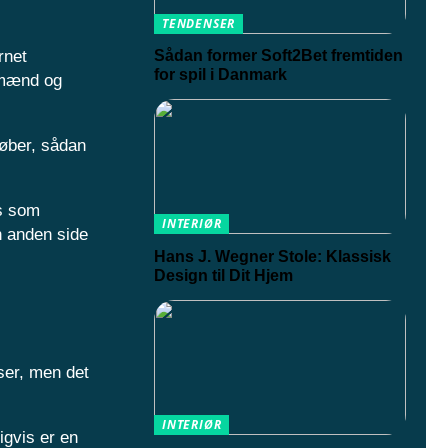
TENDENSER
rnet
Sådan former Soft2Bet fremtiden
for spil i Danmark
l mænd og
køber, sådan
es som
INTERIØR
n anden side
Hans J. Wegner Stole: Klassisk
Design til Dit Hjem
ser, men det
INTERIØR
igvis er en