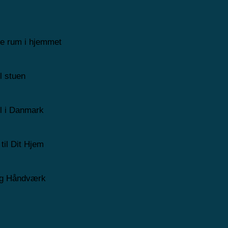
ige rum i hjemmet
l stuen
il i Danmark
til Dit Hjem
 og Håndværk