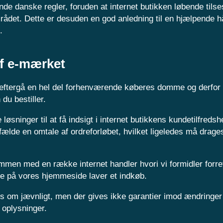
nde danske regler, foruden at internet butikken løbende tilse
mrådet. Dette er desuden en god anledning til en hjælpende h
.
af e-mærket
at eftergå en hel del forhenværende køberes domme og derfor
du bestiller.
ninger til at få indsigt i internet butikkens kundetilfredsh
ælde en omtale af ordreforløbet, hvilket ligeledes må drages 
ammen med en række internet handler hvori vi formidler forr
de på vores hjemmeside laver et indkøb.
s om jævnligt, men der gives ikke garantier imod ændringer
 oplysninger.