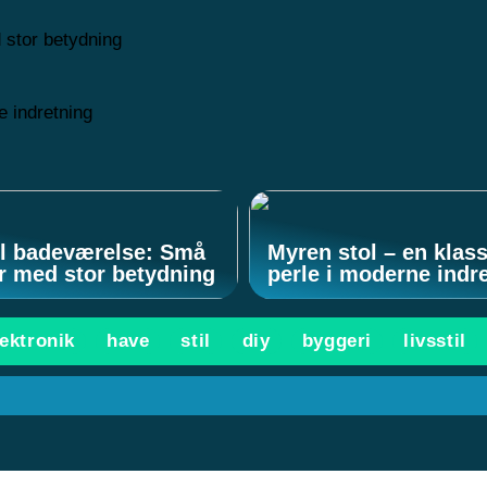
 stor betydning
e indretning
il badeværelse: Små
Myren stol – en klas
er med stor betydning
perle i moderne indr
lektronik
have
stil
diy
byggeri
livsstil