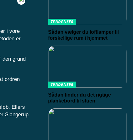
TENDENSER
er i vore
Sådan vælger du loftlamper til
forskellige rum i hjemmet
metoden er
af den grund
at ordren
TENDENSER
Sådan finder du det rigtige
plankebord til stuen
løb. Ellers
er Slangerup