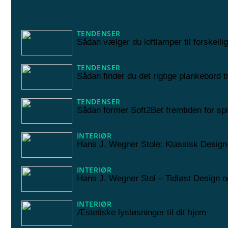
TENDENSER
07/04/2026
Sådan vælger du loftlamper til forskell
TENDENSER
02/07/2025
Sådan finder du det rigtige plankebord ti
TENDENSER
10/06/2025
Sådan former Soft2Bet fremtiden for sp
INTERIØR
26/03/2025
Hans J. Wegner Stole: Klassisk Design 
INTERIØR
05/03/2025
Hans J. Wegner Stol – Tidløst Design
INTERIØR
15/01/2025
Æstetiske lysløsninger til dit hjem