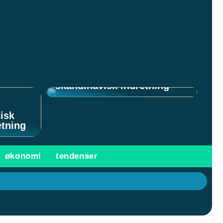
Vis din personlighed med
skandinavisk indretning
sisk
etning
økonomi
tendenser