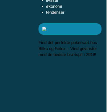
livsstil
økonomi
tendenser
Find det perfekte pokersæt hos
Bilka og Føtex – Vind gevinster
med de bedste brætspil i 2018!