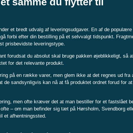
et samme du flytter til
er et bredt udvalg af leveringsudgaver. En af de populære 
 gå forbi efter din bestilling på et selvvalgt tidspunkt. Fragt
t prisbevidste leveringstype.
ant forudsat du absolut skal bruge pakken øjeblikkeligt, så 
ktet for det relevante produkt.
ring på en række varer, men glem ikke at det regnes ud fra 
at de sandsynligvis kan nå at få produktet ordnet forud for at
ring, men ofte kræver det at man bestiller for et fastslået be
r ofte – om man befinder sig tæt på Hørsholm, Svendborg ell
til et afhentningssted.