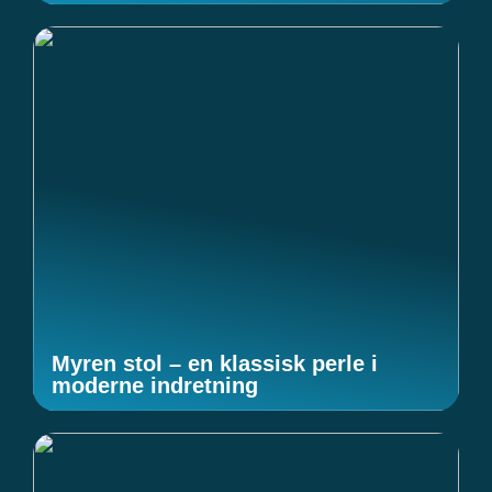
Myren stol – en klassisk perle i
moderne indretning