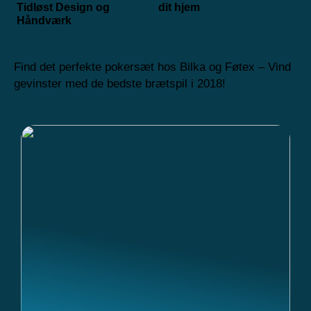
Tidløst Design og
dit hjem
Håndværk
Find det perfekte pokersæt hos Bilka og Føtex – Vind
gevinster med de bedste brætspil i 2018!