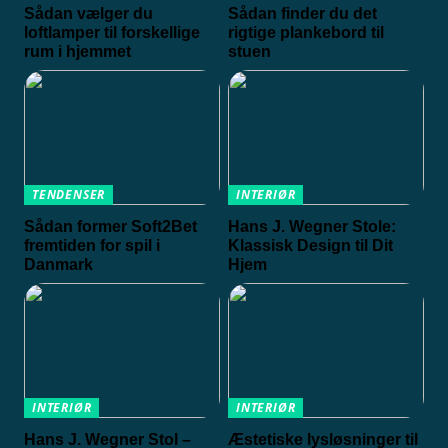
Sådan vælger du
Sådan finder du det
loftlamper til forskellige
rigtige plankebord til
rum i hjemmet
stuen
TENDENSER
INTERIØR
Sådan former Soft2Bet
Hans J. Wegner Stole:
fremtiden for spil i
Klassisk Design til Dit
Danmark
Hjem
INTERIØR
INTERIØR
Hans J. Wegner Stol –
Æstetiske lysløsninger til