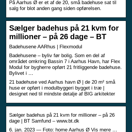
På Aarhus Ø er et af de 20, små badehuse sat til
salg for blot anden gang siden opførelsen.
Sælger badehus på 21 kvm for
millioner – på 26 dage – BT
Badehusene AARhus | Flexmodul
Badehusene – byliv før bolig. Som en del af
området omkring Bassin 7 i Aarhus Havn, har Flex
Modul for bygherre opført 21 fritliggende badehuse.
Bylivet i …
21 badehuse ved Aarhus havn Ø | de 20 m² små
huse er opført i modulbyggeri bygget i træ |
designet ned til mindste detalje af BIG arkitekter
Sælger badehus på 21 kvm for millioner – på 26
dage | BT Samfund – www.bt.dk
6. jan. 2023 — Foto: home Aarhus Ø Vis mere …