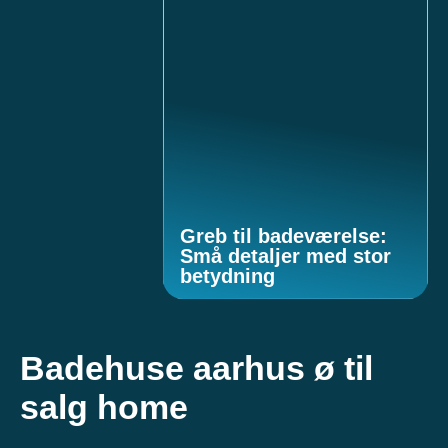
Greb til badeværelse:
Små detaljer med stor
betydning
Badehuse aarhus ø til
salg home