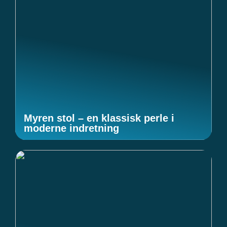
Myren stol – en klassisk perle i
moderne indretning