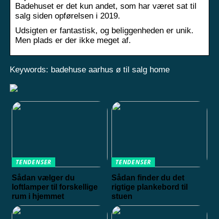
Badehuset er det kun andet, som har været sat til
salg siden opførelsen i 2019.
Udsigten er fantastisk, og beliggenheden er unik.
Men plads er der ikke meget af.
Keywords: badehuse aarhus ø til salg home
TENDENSER
TENDENSER
Sådan vælger du
Sådan finder du det
loftlamper til forskellige
rigtige plankebord til
rum i hjemmet
stuen