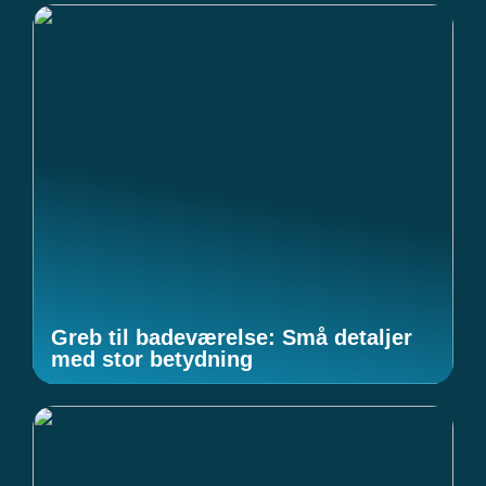
Greb til badeværelse: Små detaljer
med stor betydning