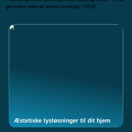
gevinster med de bedste brætspil i 2018!
Æstetiske lysløsninger til dit hjem