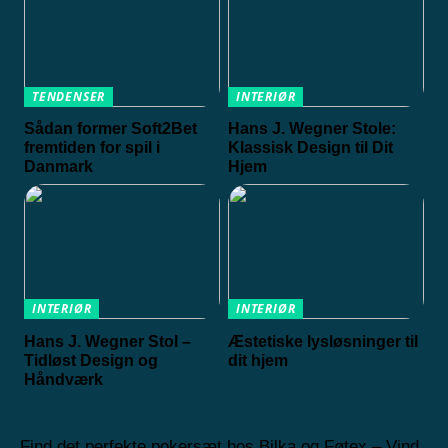
TENDENSER
INTERIØR
Sådan former Soft2Bet
Hans J. Wegner Stole:
fremtiden for spil i
Klassisk Design til Dit
Danmark
Hjem
INTERIØR
INTERIØR
Hans J. Wegner Stol –
Æstetiske lysløsninger til
Tidløst Design og
dit hjem
Håndværk
Find det perfekte pokersæt hos Bilka og Føtex – Vind