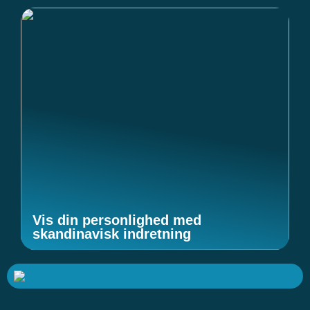
Vis din personlighed med
skandinavisk indretning