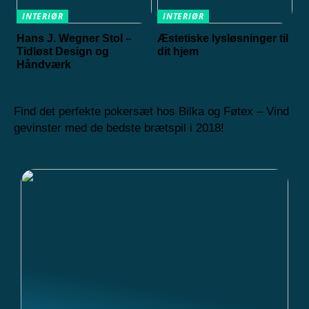
INTERIØR
INTERIØR
Hans J. Wegner Stol –
Æstetiske lysløsninger til
Tidløst Design og
dit hjem
Håndværk
Find det perfekte pokersæt hos Bilka og Føtex – Vind
gevinster med de bedste brætspil i 2018!