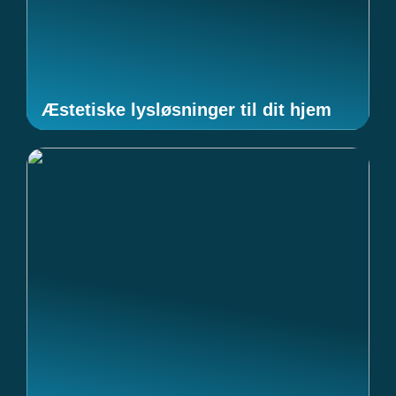
Æstetiske lysløsninger til dit hjem