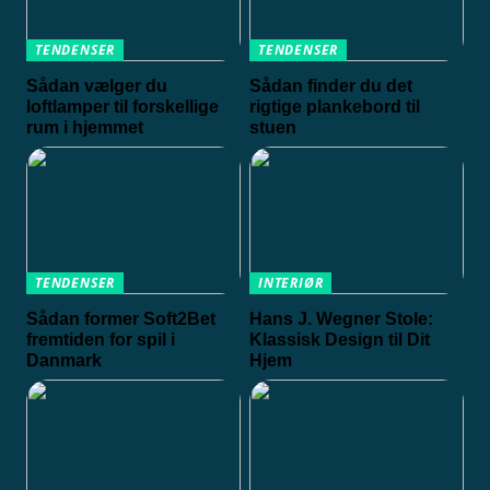
TENDENSER
TENDENSER
Sådan vælger du
Sådan finder du det
loftlamper til forskellige
rigtige plankebord til
rum i hjemmet
stuen
TENDENSER
INTERIØR
Sådan former Soft2Bet
Hans J. Wegner Stole:
fremtiden for spil i
Klassisk Design til Dit
Danmark
Hjem