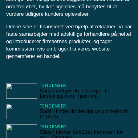
ordreforløbet, hvilket ligeledes må benyttes til at
vurdere tidligere kunders oplevelser.
Denne side er finansieret ved hjælp af reklamer. Vi har
faste samarbejder med adskillige forhandlere på nettet
og introducerer firmaernes produkter, og tager
kommission hvis en bruger fra vores website
gennemfører en handel.
TENDENSER
07/04/2026
Sådan vælger du loftlamper til
forskellige rum i hjemmet
TENDENSER
02/07/2025
Sådan finder du det rigtige plankebord
til stuen
TENDENSER
10/06/2025
Sådan former Soft2Bet fremtiden for
spil i Danmark