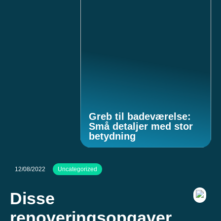
Greb til badeværelse:
Små detaljer med stor
betydning
12/08/2022
Uncategorized
Disse
renoveringsopgaver