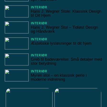
INTERIØR
26/03/2025
Hans J. Wegner Stole: Klassisk Design
til Dit Hjem
INTERIØR
05/03/2025
Hans J. Wegner Stol – Tidløst Design
og Håndværk
INTERIØR
15/01/2025
Æstetiske lysløsninger til dit hjem
INTERIØR
05/01/2025
Greb til badeværelse: Små detaljer med
stor betydning
INTERIØR
06/12/2024
Myren stol – en klassisk perle i
moderne indretning