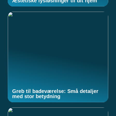
Æstetiske lysløsninger til dit hjem
Greb til badeværelse: Små detaljer
med stor betydning