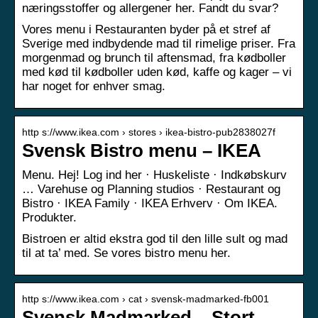
næringsstoffer og allergener her. Fandt du svar?
Vores menu i Restauranten byder på et stref af
Sverige med indbydende mad til rimelige priser. Fra
morgenmad og brunch til aftensmad, fra kødboller
med kød til kødboller uden kød, kaffe og kager – vi
har noget for enhver smag.
http s://www.ikea.com › stores › ikea-bistro-pub2838027f
Svensk Bistro menu – IKEA
Menu. Hej! Log ind her · Huskeliste · Indkøbskurv
… Varehuse og Planning studios · Restaurant og
Bistro · IKEA Family · IKEA Erhverv · Om IKEA.
Produkter.
Bistroen er altid ekstra god til den lille sult og mad
til at ta’ med. Se vores bistro menu her.
http s://www.ikea.com › cat › svensk-madmarked-fb001
Svensk Madmarked – Stort