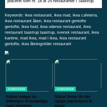
placeret som nr. 18 af 25 restauranter i Taastrup.
Keywords: ikea restaurant, ikea mad, ikea cafeteria,
ikea restaurant åben, ikea restaurant gentofte
gentofte, ikea food, ikea odense restaurant, ikea
restaurant taastrup taastrup, svensk restaurant, ikea
kantine, mad ikea, mad i ikea, ikea restaurant
gentofte, ikea åbningstider restaurant
TENDENSER
TENDENSER
Sådan vælger du
Sådan finder du det
loftlamper til forskellige
rigtige plankebord til
rum i hjemmet
stuen