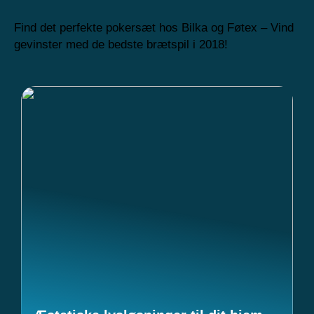
Find det perfekte pokersæt hos Bilka og Føtex – Vind
gevinster med de bedste brætspil i 2018!