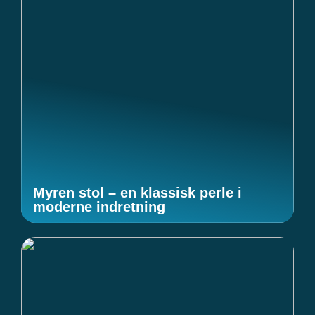
Myren stol – en klassisk perle i
moderne indretning