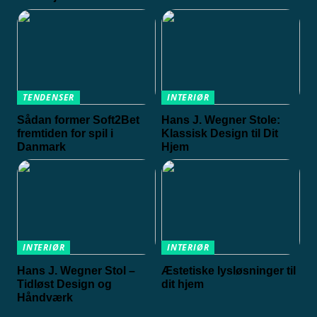
TENDENSER
INTERIØR
Sådan former Soft2Bet
Hans J. Wegner Stole:
fremtiden for spil i
Klassisk Design til Dit
Danmark
Hjem
INTERIØR
INTERIØR
Hans J. Wegner Stol –
Æstetiske lysløsninger til
Tidløst Design og
dit hjem
Håndværk