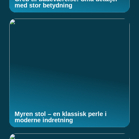
med stor betydning
Myren stol – en klassisk perle i
moderne indretning