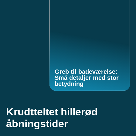
Greb til badeværelse:
Små detaljer med stor
betydning
Krudtteltet hillerød
åbningstider