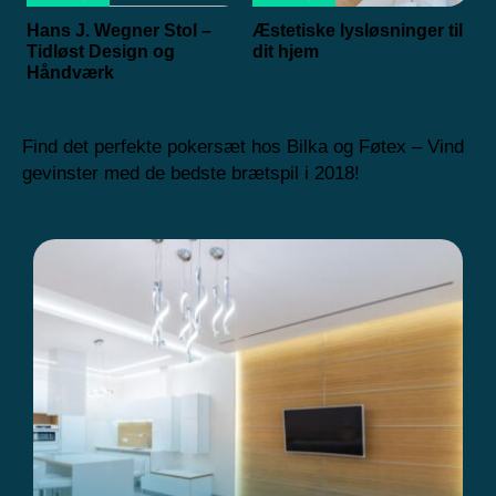
Hans J. Wegner Stol –
Æstetiske lysløsninger til
Tidløst Design og
dit hjem
Håndværk
Find det perfekte pokersæt hos Bilka og Føtex – Vind
gevinster med de bedste brætspil i 2018!