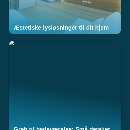
Æstetiske lysløsninger til dit hjem
Greb til badeværelse: Små detaljer