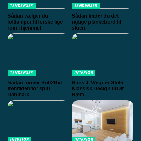
TENDENSER
TENDENSER
Sådan vælger du
Sådan finder du det
loftlamper til forskellige
rigtige plankebord til
rum i hjemmet
stuen
TENDENSER
INTERIØR
Sådan former Soft2Bet
Hans J. Wegner Stole:
fremtiden for spil i
Klassisk Design til Dit
Danmark
Hjem
INTERIØR
INTERIØR