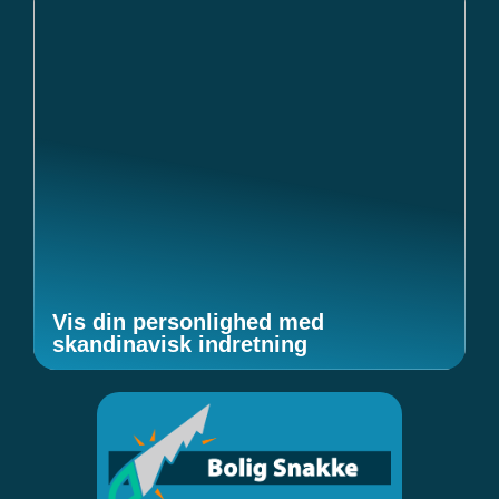
Vis din personlighed med
skandinavisk indretning