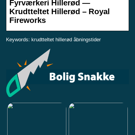
Fyrværkeri Hillerød —
Krudtteltet Hillerød – Royal
Fireworks
Keywords: krudtteltet hillerød åbningstider