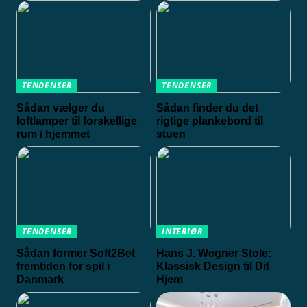
TENDENSER
TENDENSER
Sådan vælger du
Sådan finder du det
loftlamper til forskellige
rigtige plankebord til
rum i hjemmet
stuen
TENDENSER
INTERIØR
Sådan former Soft2Bet
Hans J. Wegner Stole:
fremtiden for spil i
Klassisk Design til Dit
Danmark
Hjem