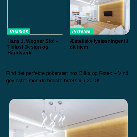
INTERIØR
INTERIØR
Hans J. Wegner Stol –
Æstetiske lysløsninger til
Tidløst Design og
dit hjem
Håndværk
Find det perfekte pokersæt hos Bilka og Føtex – Vind
gevinster med de bedste brætspil i 2018!