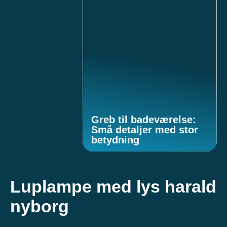
Greb til badeværelse:
Små detaljer med stor
betydning
Luplampe med lys harald
nyborg