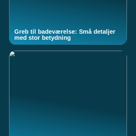
Greb til badeværelse: Små detaljer
med stor betydning