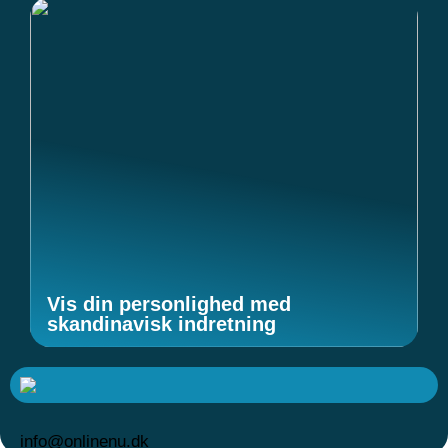
Vis din personlighed med
skandinavisk indretning
info@onlinenu.dk