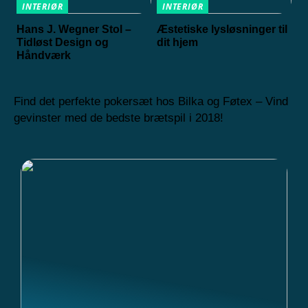
INTERIØR
INTERIØR
Hans J. Wegner Stol –
Æstetiske lysløsninger til
Tidløst Design og
dit hjem
Håndværk
Find det perfekte pokersæt hos Bilka og Føtex – Vind
gevinster med de bedste brætspil i 2018!