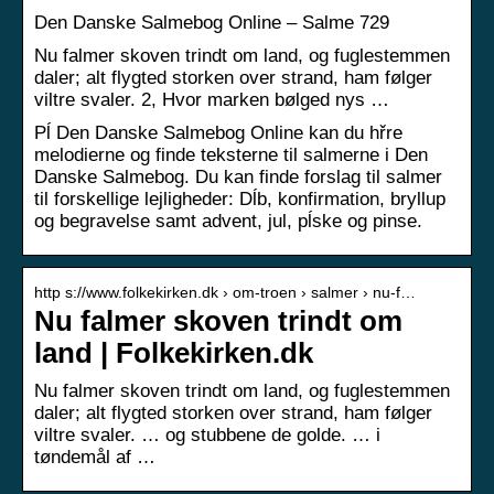
Den Danske Salmebog Online – Salme 729
Nu falmer skoven trindt om land, og fuglestemmen
daler; alt flygted storken over strand, ham følger
viltre svaler. 2, Hvor marken bølged nys …
Pĺ Den Danske Salmebog Online kan du hřre
melodierne og finde teksterne til salmerne i Den
Danske Salmebog. Du kan finde forslag til salmer
til forskellige lejligheder: Dĺb, konfirmation, bryllup
og begravelse samt advent, jul, pĺske og pinse.
http s://www.folkekirken.dk › om-troen › salmer › nu-f…
Nu falmer skoven trindt om
land | Folkekirken.dk
Nu falmer skoven trindt om land, og fuglestemmen
daler; alt flygted storken over strand, ham følger
viltre svaler. … og stubbene de golde. … i
tøndemål af …