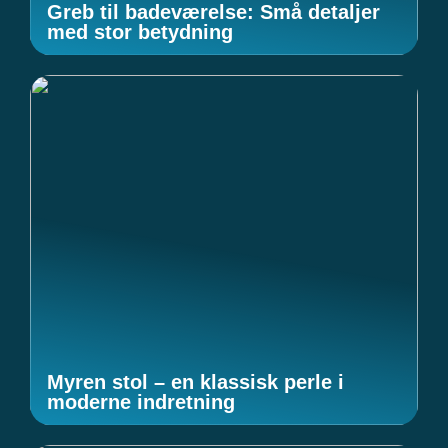
Greb til badeværelse: Små detaljer
med stor betydning
Myren stol – en klassisk perle i
moderne indretning