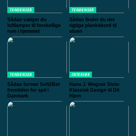
TENDENSER
TENDENSER
Sådan vælger du
Sådan finder du det
loftlamper til forskellige
rigtige plankebord til
rum i hjemmet
stuen
TENDENSER
INTERIØR
Sådan former Soft2Bet
Hans J. Wegner Stole:
fremtiden for spil i
Klassisk Design til Dit
Danmark
Hjem