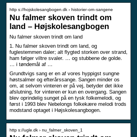
http s://hojskolesangbogen.dk › historier-om-sangene
Nu falmer skoven trindt om
land – Højskolesangbogen
Nu falmer skoven trindt om land
1. Nu falmer skoven trindt om land, og
fuglestemmen daler; alt flygted storken over strand,
ham følger viltre svaler. … og stubbene de golde.
… i tøndemål af …
Grundtvigs sang er en af vores hyppigst sungne
høstsalmer og efterårssange. Sangen minder os
om, at selvom vinteren er på vej, betyder det ikke
afslutning, for vinteren er kun en overgang. Sangen
blev oprindelig sunget på en tysk folkemelodi, og
først i 1993 blev Nebelongs folkekære melodi trods
modstand optaget i Højskolesangbogen.
http s://ugle.dk › nu_falmer_skoven_1