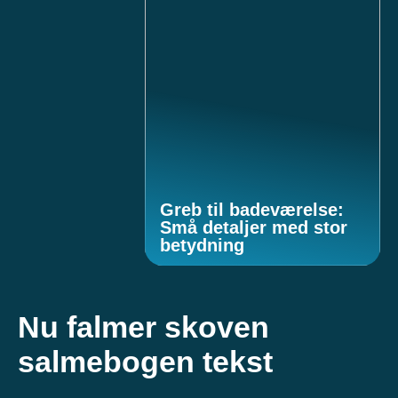
Greb til badeværelse:
Små detaljer med stor
betydning
Nu falmer skoven
salmebogen tekst