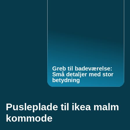
Greb til badeværelse:
Små detaljer med stor
betydning
Pusleplade til ikea malm
kommode