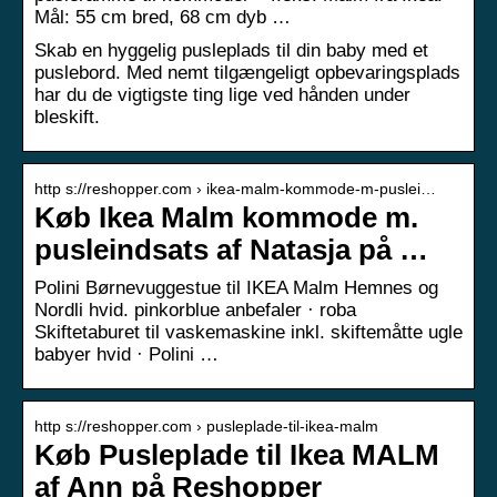
Mål: 55 cm bred, 68 cm dyb …
Skab en hyggelig pusleplads til din baby med et
puslebord. Med nemt tilgængeligt opbevaringsplads
har du de vigtigste ting lige ved hånden under
bleskift.
http s://reshopper.com › ikea-malm-kommode-m-puslei…
Køb Ikea Malm kommode m.
pusleindsats af Natasja på …
Polini Børnevuggestue til IKEA Malm Hemnes og
Nordli hvid. pinkorblue anbefaler · roba
Skiftetaburet til vaskemaskine inkl. skiftemåtte ugle
babyer hvid · Polini …
http s://reshopper.com › pusleplade-til-ikea-malm
Køb Pusleplade til Ikea MALM
af Ann på Reshopper