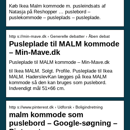
Køb Ikea Malm kommode m. pusleindsats af
Natasja på Reshopper … puslebord –
puslekommode – pusleplads – pusleplade.
http s://min-mave.dk › Generelle debatter › Åben debat
Pusleplade til MALM kommode
– Min-Mave.dk
Pusleplade til MALM kommode – Min-Mave.dk
til Ikea MALM. Solgt. Profile. Pusleplade til Ikea
MALM. HaderslevKan lægges på Ikea MALM
kommode så den kan bruges som puslebord.
Indvendigt mål 51×66 cm.
http s://www.pinterest.dk › Udforsk › Boligindretning
malm kommode som
puslebord – Google-søgning –