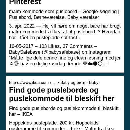
Pinterest
malm kommode som puslebord – Google-søgning |
Puslebord, Børneværelse, Baby værelser
3. apr. 2022 — Hej vil høre om noget bare har brugt
malm kommode fra Ikea af til puslebord..? Hvordan
har i fået en pusleplade sat fast .
16-05-2017 – 103 Likes, 37 Comments –
BabySafebase (@babysafebase) on Instagram:
“Måtte lige dele denne fine og clean løsning med jer
☺️👌 hav en dejlig søndag derude 💙☁️⚫️⚪️…”
http s://www.ikea.com › … › Baby og børn › Baby
Find gode pusleborde og
puslekommode til bleskift her
Find gode pusleborde og puslekommode til bleskift
her – IKEA
Hoppekids pusleplade. 200 kr. Hoppekids
pusleramme til kommoder – f.eks. Malm fra Ikea.