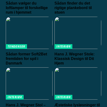
Sådan vælger du
Sådan finder du det
loftlamper til forskellige
rigtige plankebord til
rum i hjemmet
stuen
TENDENSER
INTERIØR
Sådan former Soft2Bet
Hans J. Wegner Stole:
fremtiden for spil i
Klassisk Design til Dit
Danmark
Hjem
INTERIØR
INTERIØR
Hans J. Wegner Stol –
Æstetiske lysløsninger til