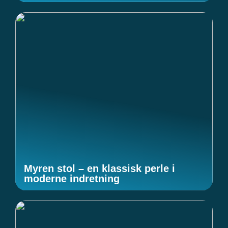
Myren stol – en klassisk perle i
moderne indretning