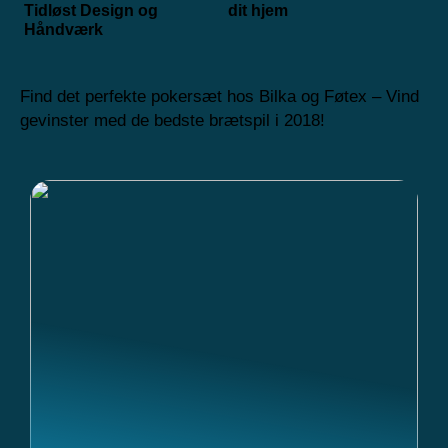
Tidløst Design og
dit hjem
Håndværk
Find det perfekte pokersæt hos Bilka og Føtex – Vind
gevinster med de bedste brætspil i 2018!