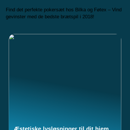
Find det perfekte pokersæt hos Bilka og Føtex – Vind
gevinster med de bedste brætspil i 2018!
Æstetiske lysløsninger til dit hjem