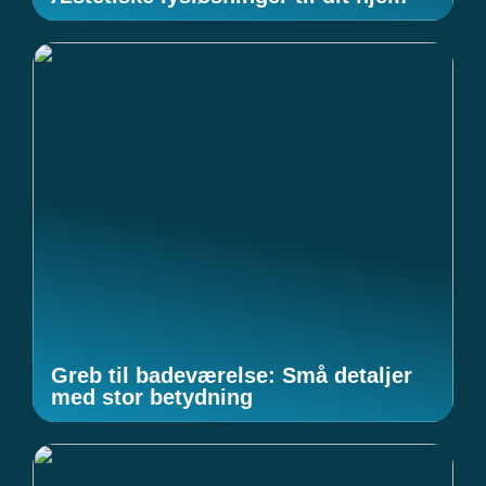
Greb til badeværelse: Små detaljer
med stor betydning