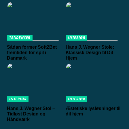
TENDENSER
INTERIØR
Sådan former Soft2Bet
Hans J. Wegner Stole:
fremtiden for spil i
Klassisk Design til Dit
Danmark
Hjem
INTERIØR
INTERIØR
Hans J. Wegner Stol –
Æstetiske lysløsninger til
Tidløst Design og
dit hjem
Håndværk