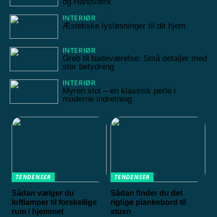
og Håndværk
INTERIØR
15/01/2025
Æstetiske lysløsninger til dit hjem
INTERIØR
05/01/2025
Greb til badeværelse: Små detaljer med
stor betydning
INTERIØR
06/12/2024
Myren stol – en klassisk perle i
moderne indretning
TENDENSER
TENDENSER
Sådan vælger du
Sådan finder du det
loftlamper til forskellige
rigtige plankebord til
rum i hjemmet
stuen