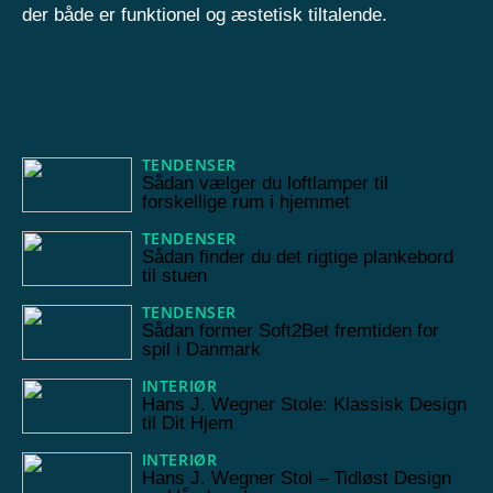
der både er funktionel og æstetisk tiltalende.
TENDENSER
07/04/2026
Sådan vælger du loftlamper til
forskellige rum i hjemmet
TENDENSER
02/07/2025
Sådan finder du det rigtige plankebord
til stuen
TENDENSER
10/06/2025
Sådan former Soft2Bet fremtiden for
spil i Danmark
INTERIØR
26/03/2025
Hans J. Wegner Stole: Klassisk Design
til Dit Hjem
INTERIØR
05/03/2025
Hans J. Wegner Stol – Tidløst Design