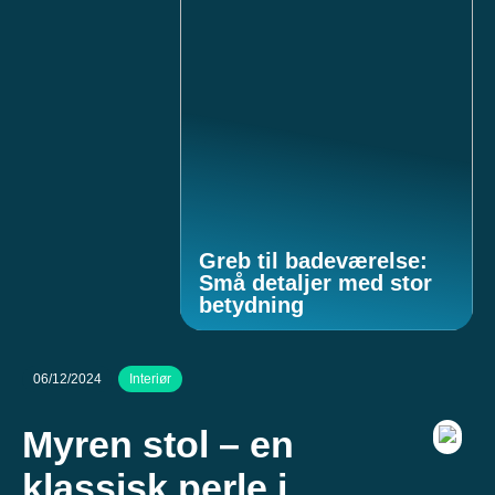
Greb til badeværelse:
Små detaljer med stor
betydning
06/12/2024
Interiør
Myren stol – en
klassisk perle i