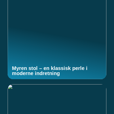
Myren stol – en klassisk perle i
moderne indretning