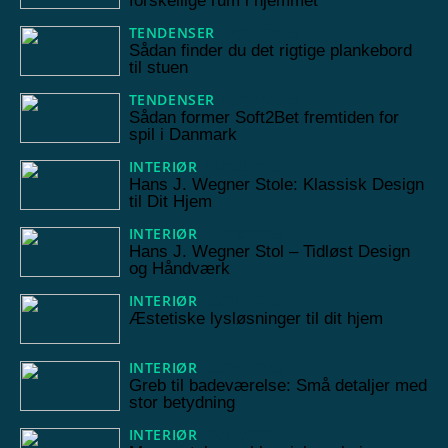
forskellige rum i hjemmet
TENDENSER
02/07/2025
Sådan finder du det rigtige plankebord
til stuen
TENDENSER
10/06/2025
Sådan former Soft2Bet fremtiden for
spil i Danmark
INTERIØR
26/03/2025
Hans J. Wegner Stole: Klassisk Design
til Dit Hjem
INTERIØR
05/03/2025
Hans J. Wegner Stol – Tidløst Design
og Håndværk
INTERIØR
15/01/2025
Æstetiske lysløsninger til dit hjem
INTERIØR
05/01/2025
Greb til badeværelse: Små detaljer med
stor betydning
INTERIØR
06/12/2024