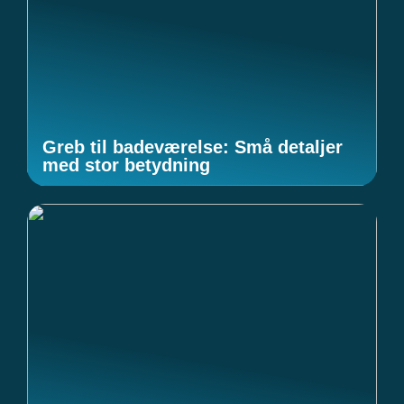
Greb til badeværelse: Små detaljer
med stor betydning