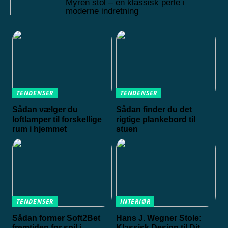
Myren stol – en klassisk perle i
moderne indretning
TENDENSER
TENDENSER
Sådan vælger du
Sådan finder du det
loftlamper til forskellige
rigtige plankebord til
rum i hjemmet
stuen
TENDENSER
INTERIØR
Sådan former Soft2Bet
Hans J. Wegner Stole:
fremtiden for spil i
Klassisk Design til Dit