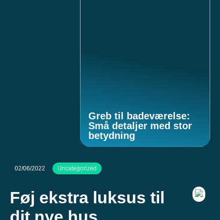
Greb til badeværelse:
Små detaljer med stor
betydning
02/06/2022
Uncategorized
Føj ekstra luksus til
dit nye hus