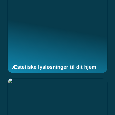
Æstetiske lysløsninger til dit hjem