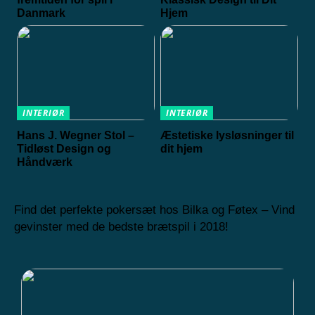
Danmark
Hjem
INTERIØR
INTERIØR
Hans J. Wegner Stol –
Æstetiske lysløsninger til
Tidløst Design og
dit hjem
Håndværk
Find det perfekte pokersæt hos Bilka og Føtex – Vind
gevinster med de bedste brætspil i 2018!